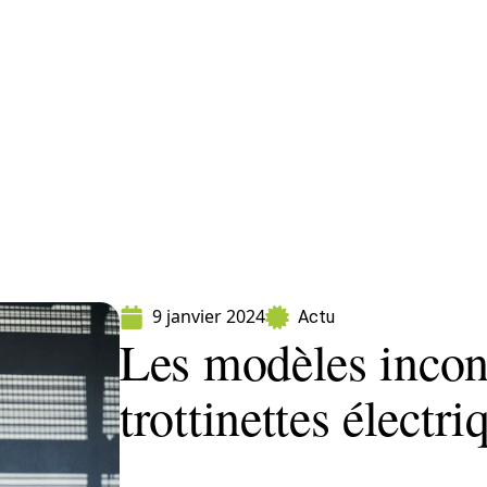
ormatique
Marketing
Sécurité
SEO
W
9 janvier 2024
Actu
Les modèles incon
trottinettes élect