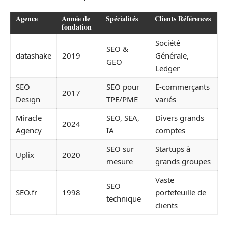
Agence
Année de
Spécialités
Clients Références
fondation
Société
SEO &
datashake
2019
Générale,
GEO
Ledger
SEO
SEO pour
E-commerçants
2017
Design
TPE/PME
variés
Miracle
SEO, SEA,
Divers grands
2024
Agency
IA
comptes
SEO sur
Startups à
Uplix
2020
mesure
grands groupes
Vaste
SEO
SEO.fr
1998
portefeuille de
technique
clients