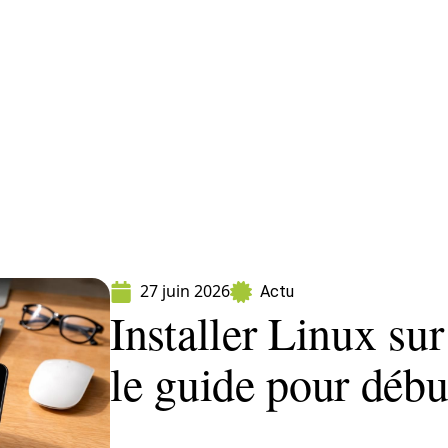
ormatique
Marketing
Sécurité
SEO
W
27 juin 2026
Actu
Installer Linux sur
le guide pour débu