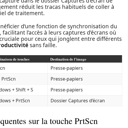
pture dans le dossier Captures d’écran de
ment réduit les tracas habituels de coller à
iel de traitement.
néficier d’une fonction de synchronisation du
 facilitant l’accès à leurs captures d’écrans où
e cruciale pour ceux qui jonglent entre différents
roductivité
sans faille.
naison de touches
Destination de l’image
Scn
Presse-papiers
+ PrtScn
Presse-papiers
ows + Shift + S
Presse-papiers
dows + PrtScn
Dossier Captures d’écran
quentes sur la touche PrtScn