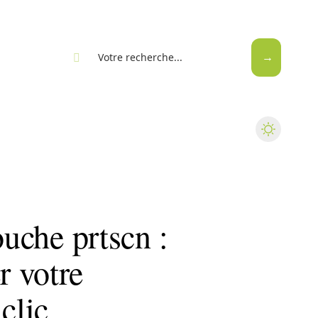
eb
ouche prtscn :
 votre
clic