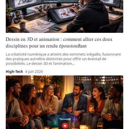
Dessin en 3D et animation : comment allier ces deux
disciplines pour un rendu époustouflant
La créativité numérique a atteint des sommets inégalés, fusionnant
des pratiques autrefois distinctes pour offrir un éventail de
possibilités. Le dessin 3D et l'animation
…
High-Tech
4 juin 2026