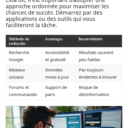
Cela dit, il est important d’adopter une
approche ordonnée pour maximiser les
chances de succès. Démarrez par des
applications ou des outils qui vous
faciliteront la tâche.
Méthode de
Avantages
Inconvénients
recherche
Recherche
Accessibilité
Résultats souvent
Google
et gratuité
peu fiables
Réseaux
Données
Pas toujours
sociaux
mises à jour
évidentes à trouver
Forums et
Support de
Risque de
communautés
pairs
désinformation