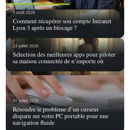
5 août 2026
Comment récupérer son compte Intranet
Lyon 3 après un blocage ?
23 juillet 2026
Sélection des meilleures apps pour piloter
sa maison connectée de n’importe où
24 juillet 2026
Guide étape par étape : comment voir
les abonnements de quelqu’un sur
Instagram privé
30 juillet 2026
Résoudre le problème d’un curseur
Instagram, l'application incontournable de
partage de photos et de contenu, est devenue
…
disparu sur votre PC portable pour une
navigation fluide
En savoir plus