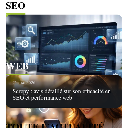
SEO
Voir tous les articles
WEB
Voir tous les articles
21 mai 2026
Screpy : avis détaillé sur son efficacité en
SEO et performance web
TOUTE L’ACTUALITÉ