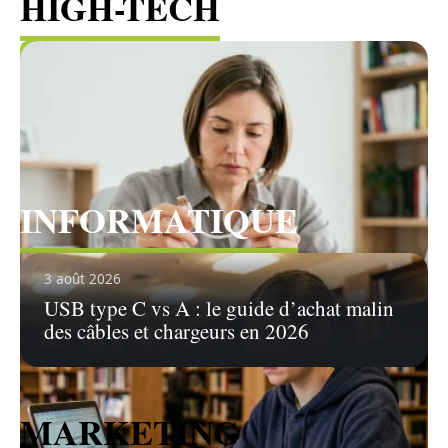
HIGH-TECH
Voir tous les articles
INFORMATIQUE
Voir tous les articles
3 août 2026
USB type C vs A : le guide d’achat malin
des câbles et chargeurs en 2026
MARKETING