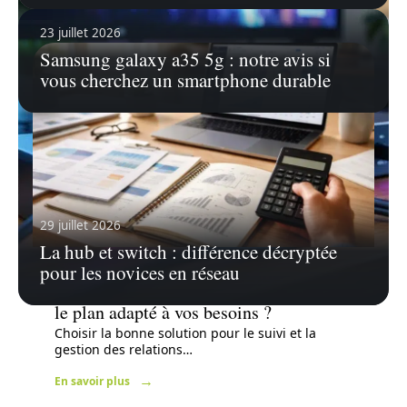
23 juillet 2026
Samsung galaxy a35 5g : notre avis si
vous cherchez un smartphone durable
29 juillet 2026
La hub et switch : différence décryptée
pour les novices en réseau
20 mai 2026
Prix du Gohighlevel : Comment choisir
le plan adapté à vos besoins ?
Choisir la bonne solution pour le suivi et la
gestion des relations
…
En savoir plus