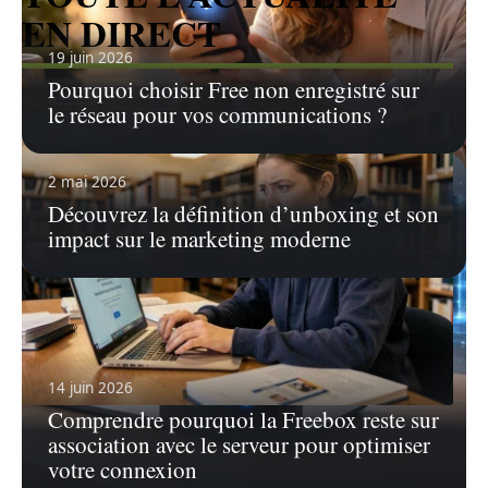
EN DIRECT
19 juin 2026
Pourquoi choisir Free non enregistré sur
le réseau pour vos communications ?
2 mai 2026
Découvrez la définition d’unboxing et son
impact sur le marketing moderne
14 juin 2026
Comprendre pourquoi la Freebox reste sur
5 août 2026
association avec le serveur pour optimiser
Comment récupérer son compte Intranet Lyon 3 après
votre connexion
un blocage ?