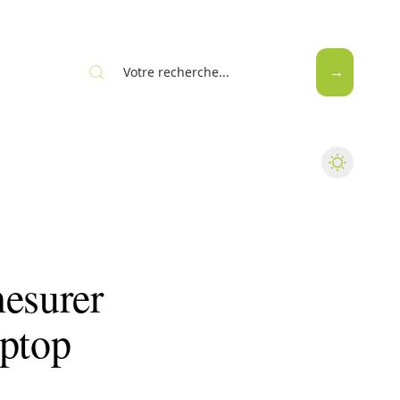
Web
mesurer
aptop