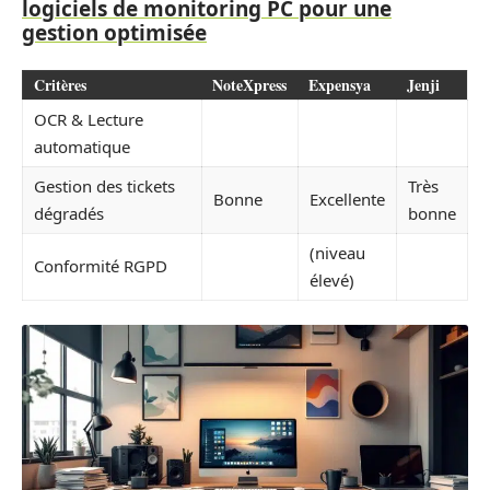
logiciels de monitoring PC pour une
gestion optimisée
Critères
NoteXpress
Expensya
Jenji
OCR & Lecture
automatique
Gestion des tickets
Très
Bonne
Excellente
dégradés
bonne
(niveau
Conformité RGPD
élevé)