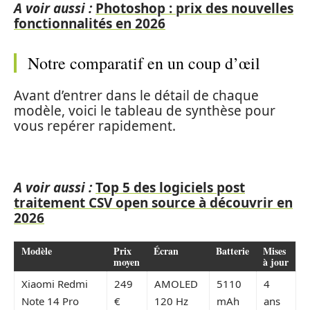
A voir aussi :
Photoshop : prix des nouvelles
fonctionnalités en 2026
Notre comparatif en un coup d’œil
Avant d’entrer dans le détail de chaque
modèle, voici le tableau de synthèse pour
vous repérer rapidement.
A voir aussi :
Top 5 des logiciels post
traitement CSV open source à découvrir en
2026
Modèle
Prix
Écran
Batterie
Mises
moyen
à jour
Xiaomi Redmi
249
AMOLED
5110
4
Note 14 Pro
€
120 Hz
mAh
ans