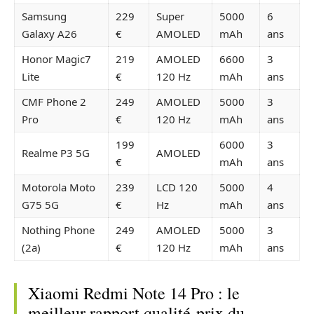
Samsung
229
Super
5000
6
Galaxy A26
€
AMOLED
mAh
ans
Honor Magic7
219
AMOLED
6600
3
Lite
€
120 Hz
mAh
ans
CMF Phone 2
249
AMOLED
5000
3
Pro
€
120 Hz
mAh
ans
199
6000
3
Realme P3 5G
AMOLED
€
mAh
ans
Motorola Moto
239
LCD 120
5000
4
G75 5G
€
Hz
mAh
ans
Nothing Phone
249
AMOLED
5000
3
(2a)
€
120 Hz
mAh
ans
Xiaomi Redmi Note 14 Pro : le
meilleur rapport qualité-prix du