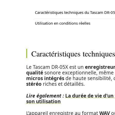
Caractéristiques techniques du Tascam DR-0
Utilisation en conditions réelles
Caractéristiques techniq
Le Tascam DR-05X est un
enregistreu
qualité
sonore exceptionnelle, même da
micros intégrés
de haute sensibilité, 
stéréo
riches et détaillés.
Lire également :
La durée de vie d'un
son utilisation
L’appareil enregistre au format
WAV
ou