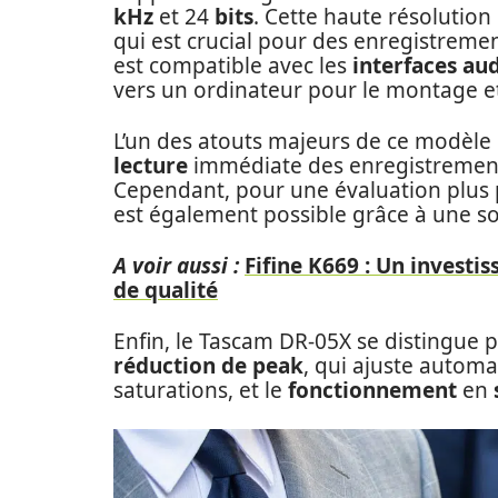
kHz
et 24
bits
. Cette haute résolution
qui est crucial pour des enregistreme
est compatible avec les
interfaces au
vers un ordinateur pour le montage et
L’un des atouts majeurs de ce modèle
lecture
immédiate des enregistrements 
Cependant, pour une évaluation plus p
est également possible grâce à une so
A voir aussi :
Fifine K669 : Un invest
de qualité
Enfin, le Tascam DR-05X se distingue p
réduction de peak
, qui ajuste automa
saturations, et le
fonctionnement
en