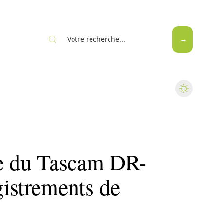
Web
ée du Tascam DR-
gistrements de