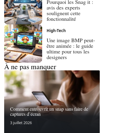
Pourquoi les Snag it :
avis des experts
soulignent cette
fonctionnalité
High-Tech
Une image BMP peut-
être animée : le guide
ultime pour tous les
designers
À ne pas manquer
Comment entrouvrir un snap sans faire de
captures d’écran
3 juillet 2026