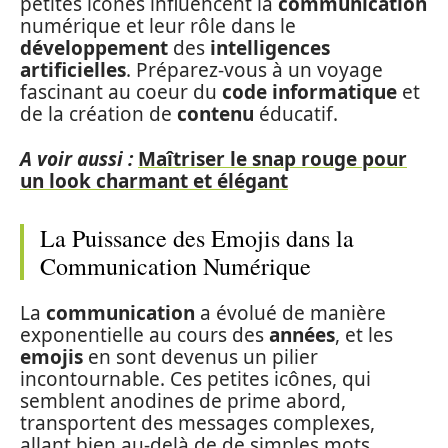
petites icônes influencent la
communication
numérique et leur rôle dans le
développement
des
intelligences
artificielles
. Préparez-vous à un voyage
fascinant au coeur du
code
informatique
et
de la création de
contenu
éducatif.
A voir aussi :
Maîtriser le snap rouge pour
un look charmant et élégant
La Puissance des Emojis dans la
Communication Numérique
La
communication
a évolué de manière
exponentielle au cours des
années
, et les
emojis
en sont devenus un pilier
incontournable. Ces petites icônes, qui
semblent anodines de prime abord,
transportent des messages complexes,
allant bien au-delà de de simples mots.