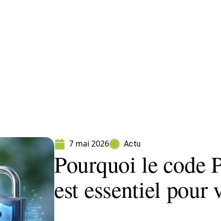
formatique
Marketing
Sécurité
SEO
7 mai 2026
Actu
Pourquoi le code
est essentiel pour 