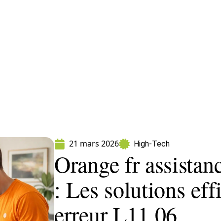
ormatique
Marketing
Sécurité
SEO
W
21 mars 2026
High-Tech
Orange fr assistan
: Les solutions eff
erreur L11 06