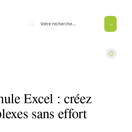
Web
ule Excel : créez
exes sans effort