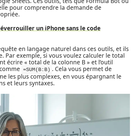
oogle Sheets. Ces outils, tels que Formula Bot ou
ficielle pour comprendre la demande de
ropriée.
éverrouiller un iPhone sans le code
equête en langage naturel dans ces outils, et ils
 Par exemple, si vous voulez calculer le total
crire « total de la colonne B » et l’outil
, comme
. Cela vous permet de
=SUM(B:B)
ême les plus complexes, en vous épargnant le
ns et leurs syntaxes.