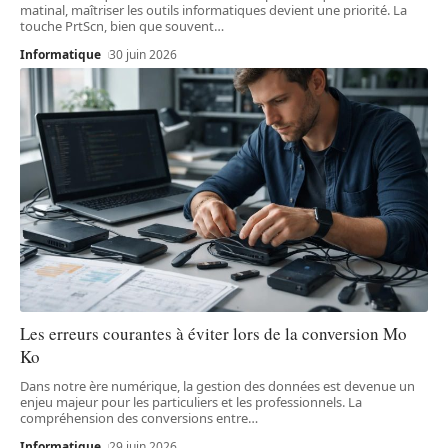
matinal, maîtriser les outils informatiques devient une priorité. La
touche PrtScn, bien que souvent
…
Informatique
30 juin 2026
Les erreurs courantes à éviter lors de la conversion Mo
Ko
Dans notre ère numérique, la gestion des données est devenue un
enjeu majeur pour les particuliers et les professionnels. La
compréhension des conversions entre
…
Informatique
29 juin 2026