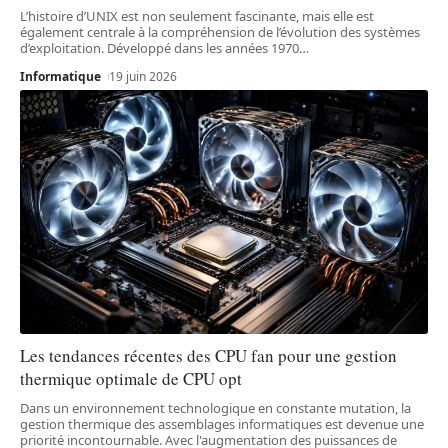
L’histoire d’UNIX est non seulement fascinante, mais elle est
également centrale à la compréhension de l’évolution des systèmes
d’exploitation. Développé dans les années 1970
…
Informatique
19 juin 2026
Les tendances récentes des CPU fan pour une gestion
thermique optimale de CPU opt
Dans un environnement technologique en constante mutation, la
gestion thermique des assemblages informatiques est devenue une
priorité incontournable. Avec l'augmentation des puissances de