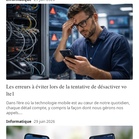
Les erreurs à éviter lors de la tentative de désactiver vo
lte1
Dans l'ère où la technologie mobile est au cœur de notre quotidien,
chaque détail compte, y compris la façon dont nous gérons nos
appels.
…
Informatique
29 juin 2026