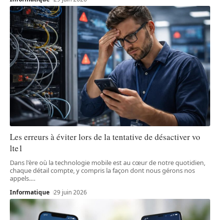
Les erreurs à éviter lors de la tentative de désactiver vo
lte1
Dans l'ère où la technologie mobile est au cœur de notre quotidien,
chaque détail compte, y compris la façon dont nous gérons nos
appels.
…
Informatique
29 juin 2026