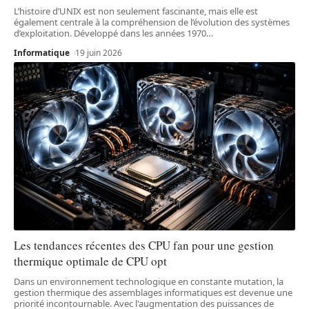
L’histoire d’UNIX est non seulement fascinante, mais elle est
également centrale à la compréhension de l’évolution des systèmes
d’exploitation. Développé dans les années 1970
…
Informatique
19 juin 2026
Les tendances récentes des CPU fan pour une gestion
thermique optimale de CPU opt
Dans un environnement technologique en constante mutation, la
gestion thermique des assemblages informatiques est devenue une
priorité incontournable. Avec l'augmentation des puissances de