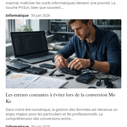
matinal, maîtriser les outils informatiques devient une priorité. La
touche PrtScn, bien que souvent
…
Informatique
30 juin 2026
Les erreurs courantes à éviter lors de la conversion Mo
Ko
Dans notre ère numérique, la gestion des données est devenue un
enjeu majeur pour les particuliers et les professionnels. La
compréhension des conversions entre
…
Informatique
29 juin 2026