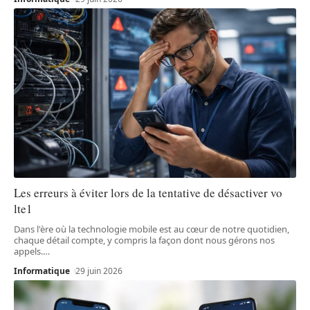
Les erreurs à éviter lors de la tentative de désactiver vo
lte1
Dans l'ère où la technologie mobile est au cœur de notre quotidien,
chaque détail compte, y compris la façon dont nous gérons nos
appels.
…
Informatique
29 juin 2026