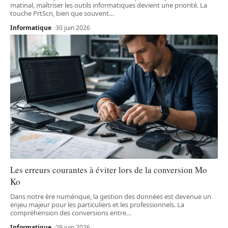
matinal, maîtriser les outils informatiques devient une priorité. La
touche PrtScn, bien que souvent
…
Informatique
30 juin 2026
Les erreurs courantes à éviter lors de la conversion Mo
Ko
Dans notre ère numérique, la gestion des données est devenue un
enjeu majeur pour les particuliers et les professionnels. La
compréhension des conversions entre
…
Informatique
29 juin 2026