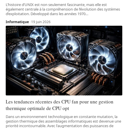
L’histoire d’UNIX est non seulement fascinante, mais elle est
également centrale à la compréhension de l’évolution des systèmes
d’exploitation. Développé dans les années 1970
…
Informatique
19 juin 2026
Les tendances récentes des CPU fan pour une gestion
thermique optimale de CPU opt
Dans un environnement technologique en constante mutation, la
gestion thermique des assemblages informatiques est devenue une
priorité incontournable. Avec l'augmentation des puissances de