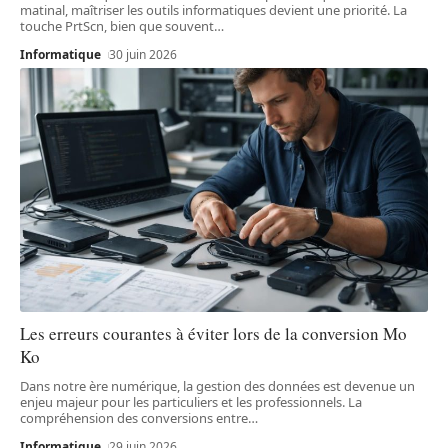
matinal, maîtriser les outils informatiques devient une priorité. La
touche PrtScn, bien que souvent
…
Informatique
30 juin 2026
Les erreurs courantes à éviter lors de la conversion Mo
Ko
Dans notre ère numérique, la gestion des données est devenue un
enjeu majeur pour les particuliers et les professionnels. La
compréhension des conversions entre
…
Informatique
29 juin 2026