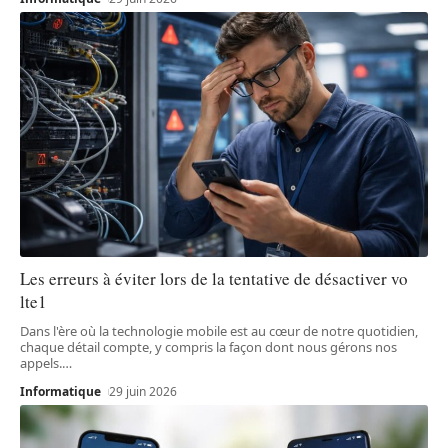
Les erreurs à éviter lors de la tentative de désactiver vo
lte1
Dans l'ère où la technologie mobile est au cœur de notre quotidien,
chaque détail compte, y compris la façon dont nous gérons nos
appels.
…
Informatique
29 juin 2026