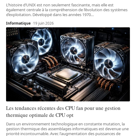
L’histoire d’UNIX est non seulement fascinante, mais elle est
également centrale à la compréhension de l’évolution des systèmes
d’exploitation. Développé dans les années 1970
…
Informatique
19 juin 2026
Les tendances récentes des CPU fan pour une gestion
thermique optimale de CPU opt
Dans un environnement technologique en constante mutation, la
gestion thermique des assemblages informatiques est devenue une
priorité incontournable. Avec l'augmentation des puissances de