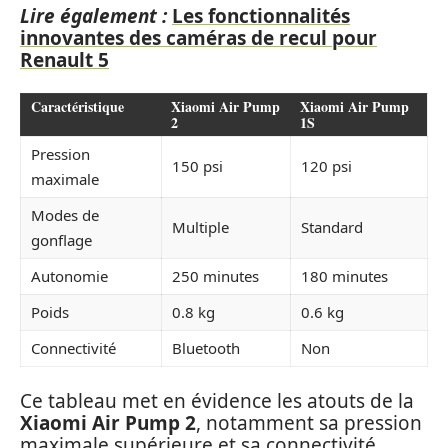
Lire également :
Les fonctionnalités
innovantes des caméras de recul pour
Renault 5
Caractéristique
Xiaomi Air Pump
Xiaomi Air Pump
2
1S
Pression
150 psi
120 psi
maximale
Modes de
Multiple
Standard
gonflage
Autonomie
250 minutes
180 minutes
Poids
0.8 kg
0.6 kg
Connectivité
Bluetooth
Non
Ce tableau met en évidence les atouts de la
Xiaomi Air Pump 2
, notamment sa pression
maximale supérieure et sa connectivité