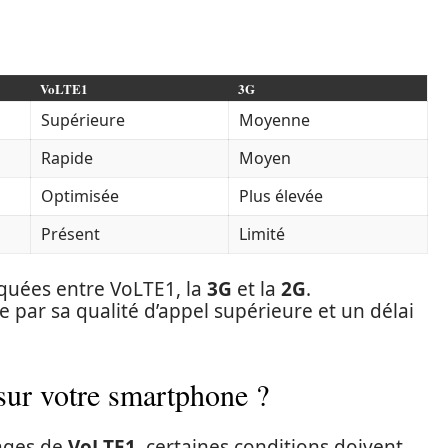
VoLTE1
3G
Supérieure
Moyenne
Rapide
Moyen
Optimisée
Plus élevée
Présent
Limité
rquées entre VoLTE1, la
3G
et la
2G
.
par sa qualité d’appel supérieure et un délai
ur votre smartphone ?
tages de
VoLTE1
, certaines conditions doivent