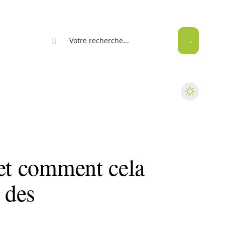
eb
 et comment cela
 des