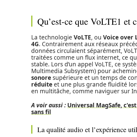
Qu’est-ce que VoLTE1 et co
La technologie
VoLTE
, ou
Voice over 
4G
. Contrairement aux réseaux préc
données circulaient séparément, VoLTE
traitées comme un flux internet, ce q
stable. Lors d’un appel VoLTE, ce sys
Multimedia Subsystem) pour acheminer
sonore
supérieure et un temps de con
réduite
et une plus grande fluidité 
en multitâche, comme naviguer sur Int
A voir aussi :
Universal MagSafe, c'es
sans fil
La qualité audio et l’expérience uti