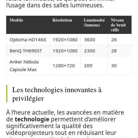
l’usage dans des salles lumineuses.
Modèle
Résolution
Luminosité
Niveau
(lumens)
de bruit
(dB)
Optoma HD146X
1920×1080
3600
26
BenQ TH690ST
1920×1080
2300
28
Anker Nebula
1280×720
200
30
Capsule Max
Les technologies innovantes à
privilégier
À l’heure actuelle, les avancées en matière
de
technologie
permettent d’améliorer
significativement la qualité des
vidéoprojecteurs tout en réduisant leur