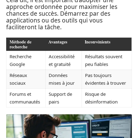
Cela dit, il est important d’adopter une
approche ordonnée pour maximiser les
chances de succès. Démarrez par des
applications ou des outils qui vous
faciliteront la tâche.
Méthode de
Avantages
Inconvénients
recherche
Recherche
Accessibilité
Résultats souvent
Google
et gratuité
peu fiables
Réseaux
Données
Pas toujours
sociaux
mises à jour
évidentes à trouver
Forums et
Support de
Risque de
communautés
pairs
désinformation