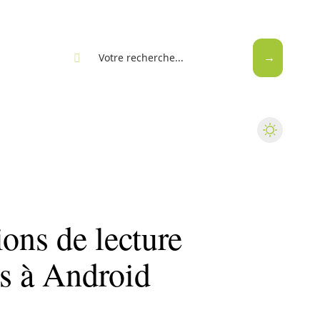
eb
ions de lecture
es à Android