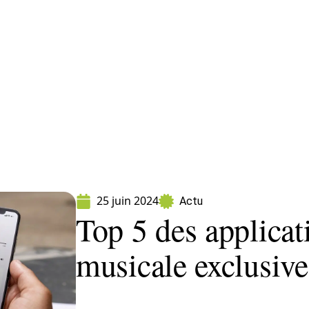
ormatique
Marketing
Sécurité
SEO
W
25 juin 2024
Actu
Top 5 des applicat
musicale exclusiv