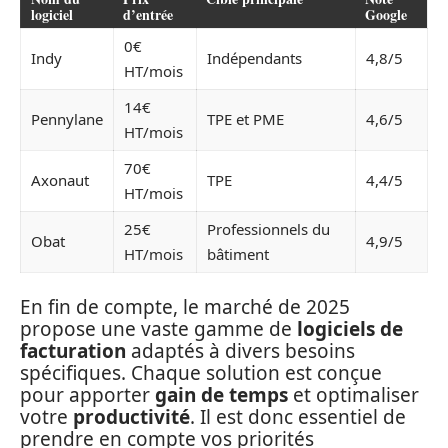
logiciel
d’entrée
Google
0€
Indy
Indépendants
4,8/5
HT/mois
14€
Pennylane
TPE et PME
4,6/5
HT/mois
70€
Axonaut
TPE
4,4/5
HT/mois
25€
Professionnels du
Obat
4,9/5
HT/mois
bâtiment
En fin de compte, le marché de 2025
propose une vaste gamme de
logiciels de
facturation
adaptés à divers besoins
spécifiques. Chaque solution est conçue
pour apporter
gain de temps
et optimaliser
votre
productivité
. Il est donc essentiel de
prendre en compte vos priorités