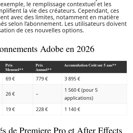
 exemple, le remplissage contextuel et les
lifient la vie des créateurs. Cependant, ces
ent avec des limites, notamment en matière
nés selon l’abonnement. Les utilisateurs doivent
isation de ces nouvelles options.
abonnements Adobe en 2026
Prix
Prix
Accumulation Coût sur 5 ans**
Mensuel**
Annuel**
69 €
779 €
3 895 €
1 560 € (pour 5
26 €
–
applications)
19 €
228 €
1 140 €
és de Premiere Pro et After Effects