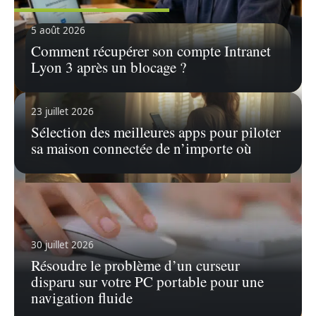
5 août 2026
Comment récupérer son compte Intranet
Lyon 3 après un blocage ?
23 juillet 2026
Sélection des meilleures apps pour piloter
sa maison connectée de n’importe où
24 juillet 2026
Guide étape par étape : comment voir
les abonnements de quelqu’un sur
Instagram privé
30 juillet 2026
Résoudre le problème d’un curseur
Instagram, l'application incontournable de
partage de photos et de contenu, est devenue
…
disparu sur votre PC portable pour une
navigation fluide
En savoir plus