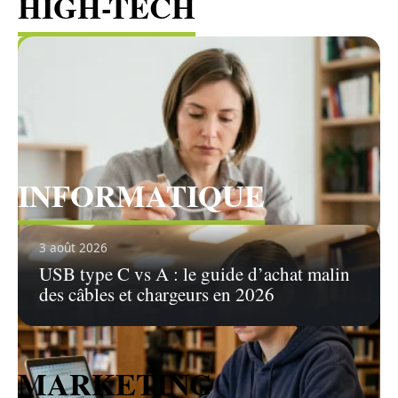
HIGH-TECH
Voir tous les articles
INFORMATIQUE
Voir tous les articles
3 août 2026
USB type C vs A : le guide d’achat malin
des câbles et chargeurs en 2026
MARKETING