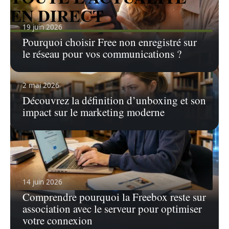
EN DIRECT
19 juin 2026
Pourquoi choisir Free non enregistré sur
le réseau pour vos communications ?
2 mai 2026
Découvrez la définition d’unboxing et son
impact sur le marketing moderne
14 juin 2026
Comprendre pourquoi la Freebox reste sur
5 août 2026
association avec le serveur pour optimiser
Comment récupérer son compte Intranet Lyon 3 après
votre connexion
un blocage ?