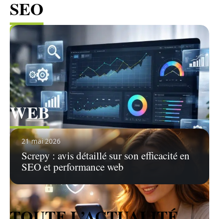
SEO
Voir tous les articles
WEB
Voir tous les articles
21 mai 2026
Screpy : avis détaillé sur son efficacité en
SEO et performance web
TOUTE L’ACTUALITÉ