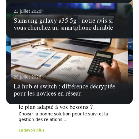
23 juillet 2026
Samsung galaxy a35 5g : notre avis si
vous cherchez un smartphone durable
29 juillet 2026
La hub et switch : différence décryptée
pour les novices en réseau
20 mai 2026
Prix du Gohighlevel : Comment choisir
le plan adapté à vos besoins ?
Choisir la bonne solution pour le suivi et la
gestion des relations
…
En savoir plus