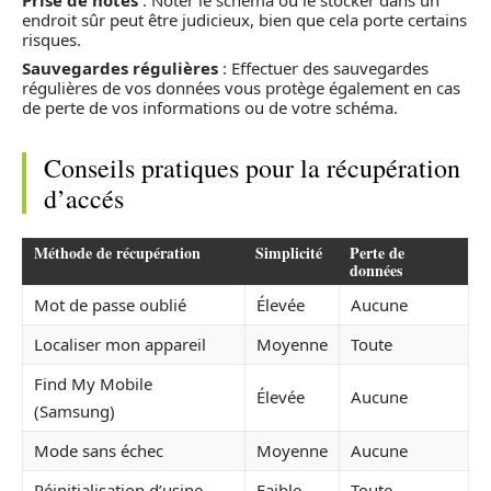
Prise de notes
: Noter le schéma ou le stocker dans un
endroit sûr peut être judicieux, bien que cela porte certains
risques.
Sauvegardes régulières
: Effectuer des sauvegardes
régulières de vos données vous protège également en cas
de perte de vos informations ou de votre schéma.
Conseils pratiques pour la récupération
d’accés
Méthode de récupération
Simplicité
Perte de
données
Mot de passe oublié
Élevée
Aucune
Localiser mon appareil
Moyenne
Toute
Find My Mobile
Élevée
Aucune
(Samsung)
Mode sans échec
Moyenne
Aucune
Réinitialisation d’usine
Faible
Toute