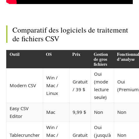
Comparatif des logiciels de traitement
de fichiers CSV
Outil
OS
Prix
Gestion
Fonctionnal
de gros
d’analyse
fichiers
Oui
Win /
Gratuit
(mode
Oui
Modern CSV
Mac /
/ 39 $
lecture
(Premium
Linux
seule)
Easy CSV
Mac
9,99 $
Non
Non
Editor
Win /
Oui
Tablecruncher
Mac /
Gratuit
(jusqu’à
Non