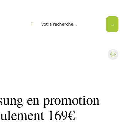
eb
sung en promotion
seulement 169€