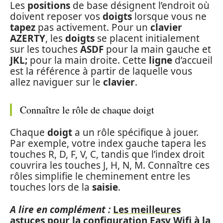
Les
positions
de base désignent l’endroit où
doivent reposer vos
doigts
lorsque vous ne
tapez
pas activement. Pour un
clavier
AZERTY
, les
doigts
se placent initialement
sur les touches
ASDF
pour la main gauche et
JKL;
pour la main droite. Cette
ligne
d’accueil
est la référence à partir de laquelle vous
allez naviguer sur le
clavier
.
Connaître le rôle de chaque doigt
Chaque
doigt
a un rôle spécifique à jouer.
Par exemple, votre index gauche tapera les
touches R, D, F, V, C, tandis que l’index droit
couvrira les touches J, H, N, M. Connaître ces
rôles simplifie le cheminement entre les
touches lors de la
saisie
.
A lire en complément :
Les meilleures
astuces pour la configuration Easy Wifi à la