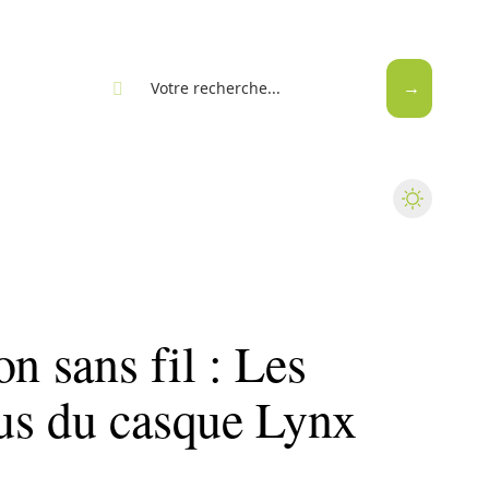
eb
n sans fil : Les
us du casque Lynx