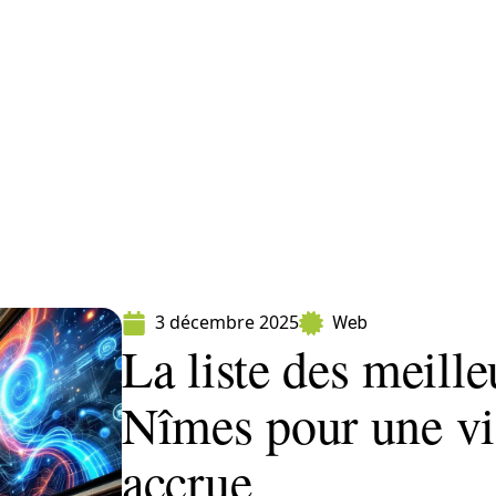
ormatique
Marketing
Sécurité
SEO
W
3 décembre 2025
Web
La liste des meill
Nîmes pour une vis
accrue