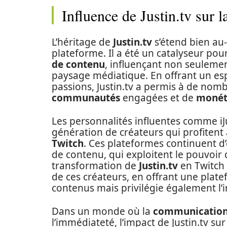
Influence de Justin.tv sur la
L’héritage de
Justin.tv
s’étend bien au-
plateforme. Il a été un catalyseur po
de contenu
, influençant non seuleme
paysage médiatique. En offrant un esp
passions, Justin.tv a permis à de no
communautés
engagées et de
monét
Les personnalités influentes comme iJ
génération de créateurs qui profiten
Twitch
. Ces plateformes continuent d’
de contenu, qui exploitent le pouvoir d
transformation de
Justin.tv
en Twitch 
de ces créateurs, en offrant une plate
contenus mais privilégie également l’i
Dans un monde où la
communicatio
l’immédiateté, l’impact de Justin.tv sur