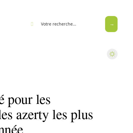
eb
é pour les
es azerty les plus
année