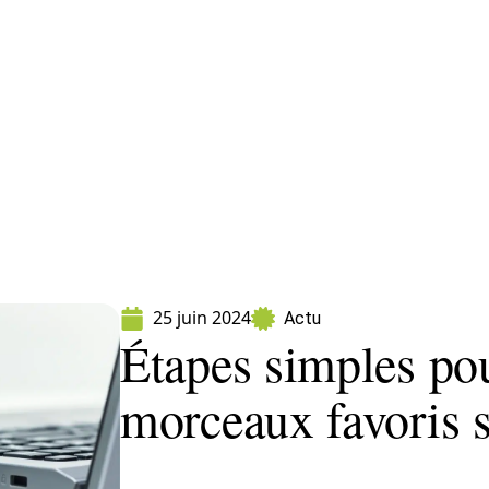
ormatique
Marketing
Sécurité
SEO
W
25 juin 2024
Actu
Étapes simples pou
morceaux favoris 