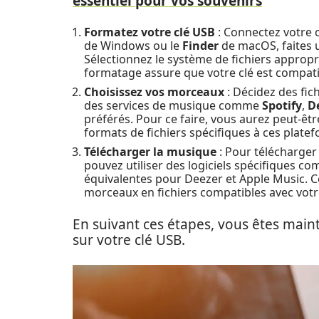
essentiel pour vos souvenirs
Formatez votre clé USB
: Connectez votre c
de Windows ou le
Finder
de macOS, faites un
Sélectionnez le système de fichiers appropr
formatage assure que votre clé est compatib
Choisissez vos morceaux
: Décidez des fic
des services de musique comme
Spotify
,
D
préférés. Pour ce faire, vous aurez peut-êt
formats de fichiers spécifiques à ces plat
Télécharger la musique
: Pour télécharger
pouvez utiliser des logiciels spécifiques 
équivalentes pour Deezer et Apple Music. Ce
morceaux en fichiers compatibles avec vot
En suivant ces étapes, vous êtes main
sur votre clé USB.