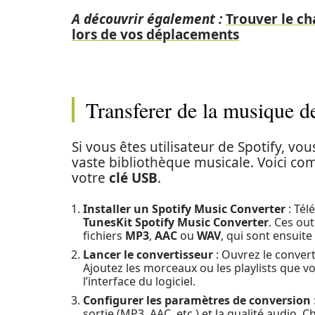
A découvrir également :
Trouver le ch
lors de vos déplacements
Transferer de la musique d
Si vous êtes utilisateur de Spotify, v
vaste bibliothèque musicale. Voici c
votre
clé USB
.
Installer un Spotify Music Converter
: Tél
TunesKit Spotify Music Converter
. Ces ou
fichiers
MP3
,
AAC
ou
WAV
, qui sont ensuite
Lancer le convertisseur
: Ouvrez le conver
Ajoutez les morceaux ou les playlists que 
l’interface du logiciel.
Configurer les paramètres de conversion
sortie (MP3, AAC, etc.) et la qualité audio. 