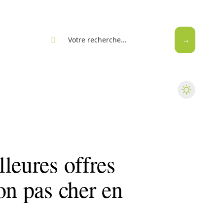
eb
leures offres
on pas cher en