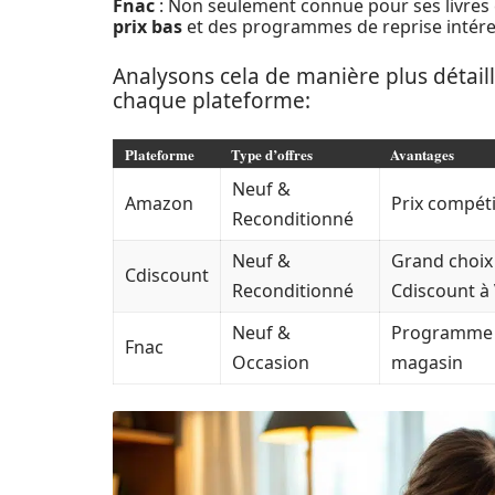
Fnac
: Non seulement connue pour ses livres e
prix bas
et des programmes de reprise intéres
Analysons cela de manière plus détail
chaque plateforme:
Plateforme
Type d’offres
Avantages
Neuf &
Amazon
Prix compéti
Reconditionné
Neuf &
Grand choi
Cdiscount
Reconditionné
Cdiscount à
Neuf &
Programme d
Fnac
Occasion
magasin