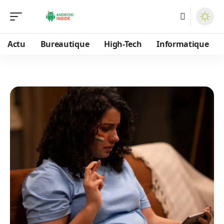
Actu
Bureautique
High-Tech
Informatique