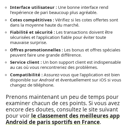
Interface utilisateur :
Une bonne interface rend
l’expérience de pari beaucoup plus agréable.
Cotes compétitives :
Vérifiez si les cotes offertes sont
dans la moyenne haute du marché.
Fiabilité et sécurité :
Les transactions doivent être
sécurisées et l’application fiable pour éviter toute
mauvaise surprise.
Offres promotionnelles :
Les bonus et offres spéciales
peuvent faire une grande différence.
Service client :
Un bon support client est indispensable
au cas où vous rencontreriez des problèmes.
Compatibilité :
Assurez-vous que l’application est bien
disponible sur
Android
et éventuellement sur iOS si vous
changez de téléphone.
Prenons maintenant un peu de temps pour
examiner chacun de ces points. Si vous avez
encore des doutes, consultez le site suivant
pour voir
le classement des meilleures app
Android de paris sportifs en France
.