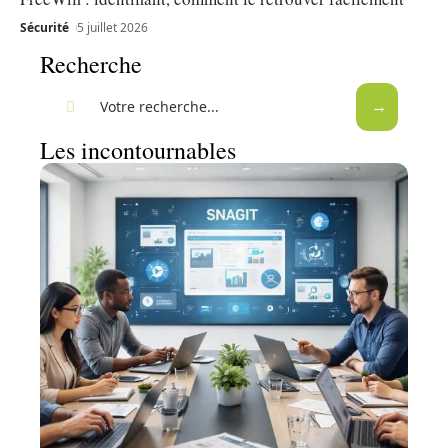
Sécurité
5 juillet 2026
Recherche
Les incontournables