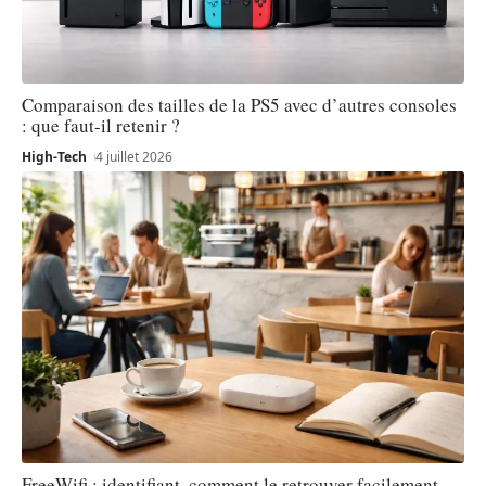
Comparaison des tailles de la PS5 avec d’autres consoles
: que faut-il retenir ?
High-Tech
4 juillet 2026
FreeWifi : identifiant, comment le retrouver facilement