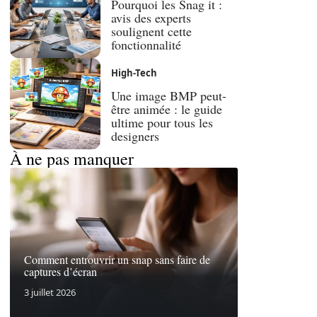
Pourquoi les Snag it :
avis des experts
soulignent cette
fonctionnalité
High-Tech
Une image BMP peut-
être animée : le guide
ultime pour tous les
designers
À ne pas manquer
Comment entrouvrir un snap sans faire de
captures d’écran
3 juillet 2026