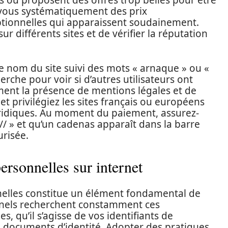
s ou proposent des offres trop belles pour être
z-vous systématiquement des prix
tionnelles qui apparaissent soudainement.
r différents sites et de vérifier la réputation
e nom du site suivi des mots « arnaque » ou «
che pour voir si d’autres utilisateurs ont
ment la présence de mentions légales et de
et privilégiez les sites français ou européens
uridiques. Au moment du paiement, assurez-
/ » et qu’un cadenas apparaît dans la barre
urisée.
ersonnelles sur internet
elles constitue un élément fondamental de
minels recherchent constamment ces
, qu’il s’agisse de vos identifiants de
documents d’identité. Adopter des pratiques