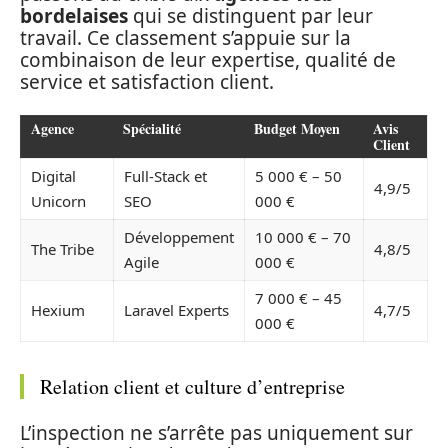
bordelaises
qui se distinguent par leur
travail. Ce classement s’appuie sur la
combinaison de leur expertise, qualité de
service et satisfaction client.
Agence
Spécialité
Budget Moyen
Avis
Client
Digital
Full-Stack et
5 000 € – 50
4,9/5
Unicorn
SEO
000 €
Développement
10 000 € – 70
The Tribe
4,8/5
Agile
000 €
7 000 € – 45
Hexium
Laravel Experts
4,7/5
000 €
Relation client et culture d’entreprise
L’inspection ne s’arrête pas uniquement sur