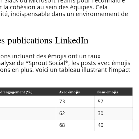
sur Slack ou Microsoft Teams pour reconnaître
r la cohésion au sein des équipes. Cela
sivité, indispensable dans un environnement de
s publications LinkedIn
ions incluant des émojis ont un taux
lyse de *Sprout Social*, les posts avec émojis
s en plus. Voici un tableau illustrant l’impact
 d’engagement (%)
Avec émojis
Sans émojis
73
57
62
30
68
40