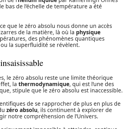
on de l’
hélium liquide
par Kamerlingh Onnes
le bas de l’échelle de température a été
arce que le zéro absolu nous donne un accès
arres de la matière, là où la
physique
mpératures, des phénomènes quantiques
u la superfluidité se révèlent.
insaisissable
es, le zéro absolu reste une limite théorique
ffet, la
thermodynamique
, qui est l’une des
que, stipule que le zéro absolu est inaccessible.
entifiques de se rapprocher de plus en plus de
 du
zéro absolu
, ils continuent à explorer de
rgir notre compréhension de l’Univers.