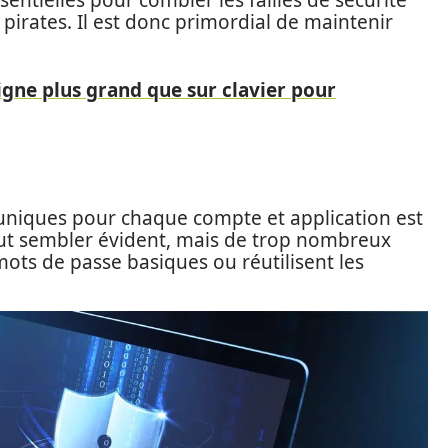
sentielles pour combler les failles de sécurité
 pirates. Il est donc primordial de maintenir
signe plus grand que sur clavier pour
t uniques pour chaque compte et application est
eut sembler évident, mais de trop nombreux
mots de passe basiques ou réutilisent les